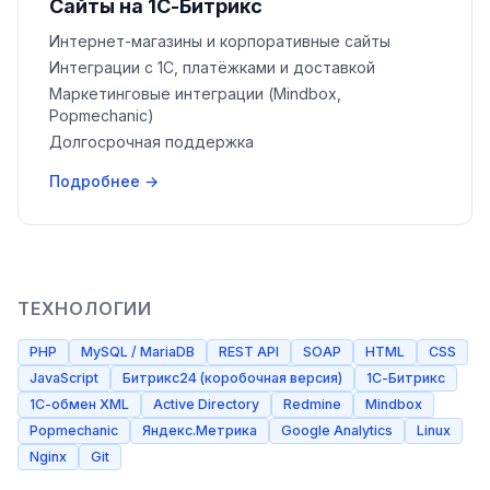
Сайты на 1С-Битрикс
Интернет-магазины и корпоративные сайты
Интеграции с 1С, платёжками и доставкой
Маркетинговые интеграции (Mindbox,
Popmechanic)
Долгосрочная поддержка
Подробнее →
ТЕХНОЛОГИИ
PHP
MySQL / MariaDB
REST API
SOAP
HTML
CSS
JavaScript
Битрикс24 (коробочная версия)
1С-Битрикс
1С-обмен XML
Active Directory
Redmine
Mindbox
Popmechanic
Яндекс.Метрика
Google Analytics
Linux
Nginx
Git