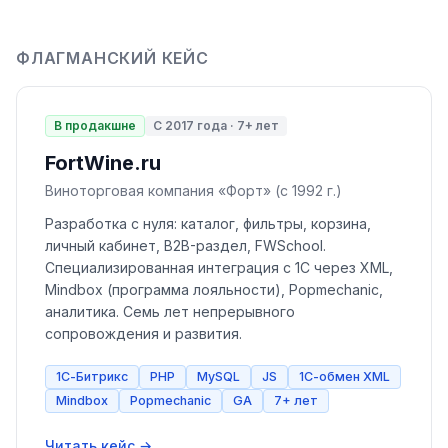
ФЛАГМАНСКИЙ КЕЙС
В продакшне
С 2017 года · 7+ лет
FortWine.ru
Виноторговая компания «Форт» (с 1992 г.)
Разработка с нуля: каталог, фильтры, корзина,
личный кабинет, B2B-раздел, FWSchool.
Специализированная интеграция с 1С через XML,
Mindbox (программа лояльности), Popmechanic,
аналитика. Семь лет непрерывного
сопровождения и развития.
1С-Битрикс
PHP
MySQL
JS
1С-обмен XML
Mindbox
Popmechanic
GA
7+ лет
Читать кейс →